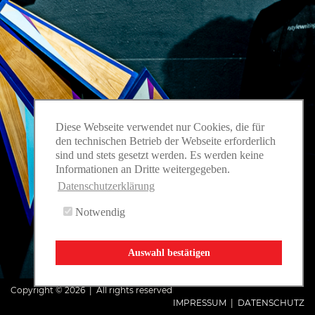
Diese Webseite verwendet nur Cookies, die für
den technischen Betrieb der Webseite erforderlich
sind und stets gesetzt werden. Es werden keine
Informationen an Dritte weitergegeben.
Datenschutzerklärung
Notwendig
Auswahl bestätigen
Copyright © 2026 | All rights reserved
IMPRESSUM
|
DATENSCHUTZ